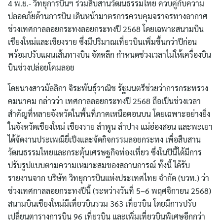
4 พ.ย.- วิทยุการบินฯ ร่วมสืบสานวัฒนธรรมไทย ควบคู่กับความ
ปลอดภัยด้านการบิน เดินหน้ามาตรการควบคุมจราจรทางอากาศ
ช่วงเทศกาลลอยกระทงลอยกระทงปี 2568 โดยเฉพาะสนามบิน
เชียงใหม่และเชียงราย ซึ่งมีปริมาณเที่ยวบินเพิ่มขึ้นกว่าปีก่อน
พร้อมปรับแผนเส้นทางบิน จัดหลีก กำหนดช่วงเวลาไม่ให้เครื่องบิน
บินช่วงปล่อยโคมลอย
โดยนางสาวมัลลิกา จิระพันธุ์วาณิช รัฐมนตรีช่วยว่าการกระทรวง
คมนาคม กล่าวว่า เทศกาลลอยกระทงปี 2568 ถือเป็นช่วงเวลา
สำคัญที่หลายจังหวัดในพื้นที่ภาคเหนือตอนบน โดยเฉพาะอย่างยิ่ง
ในจังหวัดเชียงใหม่ เชียงราย ลำพูน ลำปาง แม่ฮ่องสอน และพะเยา
ได้จัดงานประเพณียี่เป็งและจัดกิจกรรมลอยกระทง เพื่อสืบสาน
วัฒนธรรมไทยและกระตุ้นเศรษฐกิจท่องเที่ยว ซึ่งในปีนี้ได้มีการ
ปรับรูปแบบตามความเหมาะสมของสถานการณ์ ทั้งนี้ ได้รับ
รายงานจาก บริษัท วิทยุการบินแห่งประเทศไทย จำกัด (บวท.) ว่า
ช่วงเทศกาลลอยกระทงปีนี้ (ระหว่างวันที่ 5–6 พฤศจิกายน 2568)
สนามบินเชียงใหม่มีเที่ยวบินรวม 363 เที่ยวบิน โดยมีการปรับ
เปลี่ยนตารางการบิน 96 เที่ยวบิน และเพิ่มเที่ยวบินพิเศษอีกกว่า